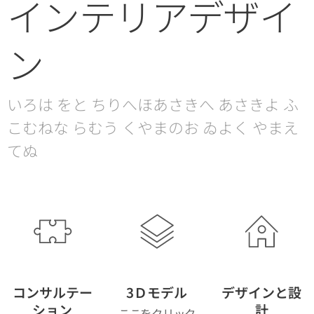
インテリアデザイ
ン
いろは をと ちりへほあさきへ あさきよ ふ
こむねな らむう くやまのお ゐよく やまえ
てぬ
コンサルテー
3Ｄモデル
デザインと設
ション
計
ここをクリック