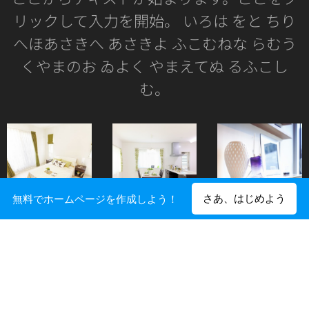
リックして入力を開始。 いろは をと ちり
へほあさきへ あさきよ ふこむねな らむう
くやまのお ゐよく やまえてぬ るふこし
む。
さあ、はじめよう
無料でホームページを作成しよう！